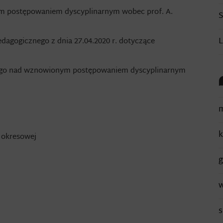
ym postępowaniem dyscyplinarnym wobec prof. A.
L
agogicznego z dnia 27.04.2020 r. dotyczące
szego nad wznowionym postępowaniem dyscyplinarnym
m
k
 okresowej
g
w
s