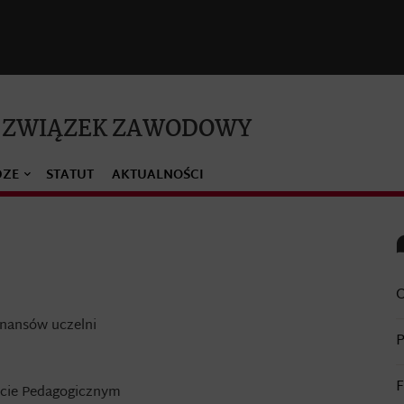
 ZWIĄZEK ZAWODOWY
DZE
STATUT
AKTUALNOŚCI
O
inansów uczelni
P
ecie Pedagogicznym