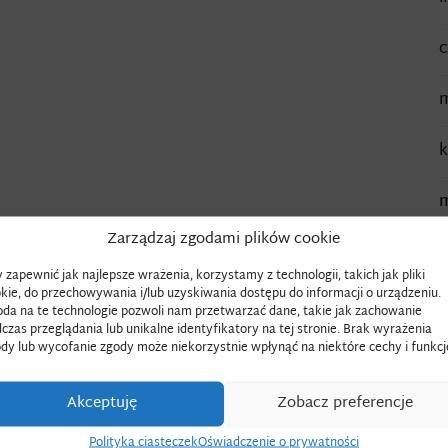
c
m
k
m
Zarządzaj zgodami plików cookie
g
 zapewnić jak najlepsze wrażenia, korzystamy z technologii, takich jak pliki
kie, do przechowywania i/lub uzyskiwania dostępu do informacji o urządzeniu.
l
da na te technologie pozwoli nam przetwarzać dane, takie jak zachowanie
czas przeglądania lub unikalne identyfikatory na tej stronie. Brak wyrażenia
dy lub wycofanie zgody może niekorzystnie wpłynąć na niektóre cechy i funkcj
w
Akceptuję
Zobacz preferencje
s
Polityka ciasteczek
Oświadczenie o prywatności