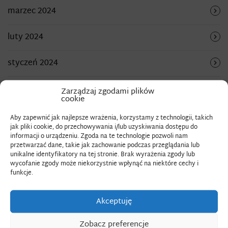
marzec 2024
luty 2024
styczeń 2024
grudzień 2023
Zarządzaj zgodami plików
cookie
sierpień 2023
Aby zapewnić jak najlepsze wrażenia, korzystamy z technologii, takich
jak pliki cookie, do przechowywania i/lub uzyskiwania dostępu do
informacji o urządzeniu. Zgoda na te technologie pozwoli nam
lipiec 2023
przetwarzać dane, takie jak zachowanie podczas przeglądania lub
unikalne identyfikatory na tej stronie. Brak wyrażenia zgody lub
wycofanie zgody może niekorzystnie wpłynąć na niektóre cechy i
czerwiec 2023
funkcje.
maj 2023
Akceptuję
kwiecień 2023
Zobacz preferencje