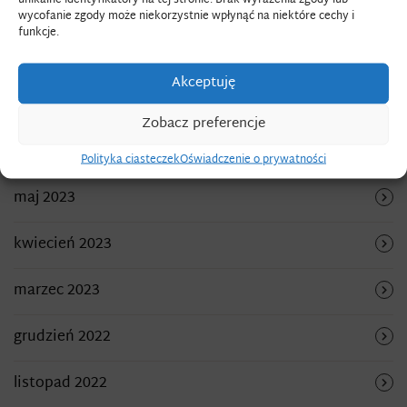
grudzień 2023
wycofanie zgody może niekorzystnie wpłynąć na niektóre cechy i
funkcje.
sierpień 2023
Akceptuję
lipiec 2023
Zobacz preferencje
czerwiec 2023
Polityka ciasteczek
Oświadczenie o prywatności
maj 2023
kwiecień 2023
marzec 2023
grudzień 2022
listopad 2022