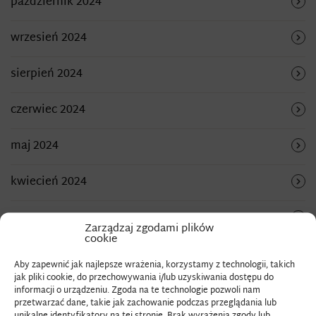
październik 2024
wrzesień 2024
sierpień 2024
czerwiec 2024
maj 2024
kwiecień 2024
marzec 2024
Zarządzaj zgodami plików
cookie
luty 2024
Aby zapewnić jak najlepsze wrażenia, korzystamy z technologii, takich
jak pliki cookie, do przechowywania i/lub uzyskiwania dostępu do
styczeń 2024
informacji o urządzeniu. Zgoda na te technologie pozwoli nam
przetwarzać dane, takie jak zachowanie podczas przeglądania lub
unikalne identyfikatory na tej stronie. Brak wyrażenia zgody lub