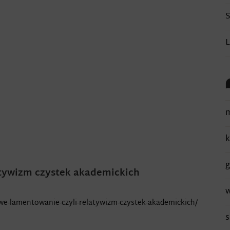
L
m
k
g
atywizm czystek akademickich
w
we-lamentowanie-czyli-relatywizm-czystek-akademickich/
s