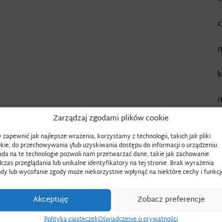
c
m
k
m
Zarządzaj zgodami plików cookie
g
 zapewnić jak najlepsze wrażenia, korzystamy z technologii, takich jak pliki
kie, do przechowywania i/lub uzyskiwania dostępu do informacji o urządzeniu.
l
da na te technologie pozwoli nam przetwarzać dane, takie jak zachowanie
czas przeglądania lub unikalne identyfikatory na tej stronie. Brak wyrażenia
dy lub wycofanie zgody może niekorzystnie wpłynąć na niektóre cechy i funkcj
w
Akceptuję
Zobacz preferencje
s
Polityka ciasteczek
Oświadczenie o prywatności