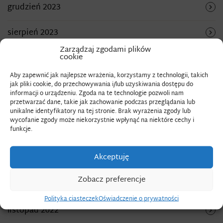
grudzień 2023
sierpień 2023
Zarządzaj zgodami plików
cookie
lipiec 2023
Aby zapewnić jak najlepsze wrażenia, korzystamy z technologii, takich
czerwiec 2023
jak pliki cookie, do przechowywania i/lub uzyskiwania dostępu do
informacji o urządzeniu. Zgoda na te technologie pozwoli nam
przetwarzać dane, takie jak zachowanie podczas przeglądania lub
maj 2023
unikalne identyfikatory na tej stronie. Brak wyrażenia zgody lub
wycofanie zgody może niekorzystnie wpłynąć na niektóre cechy i
funkcje.
kwiecień 2023
Akceptuję
marzec 2023
Zobacz preferencje
grudzień 2022
Polityka ciasteczek
Oświadczenie o prywatności
listopad 2022