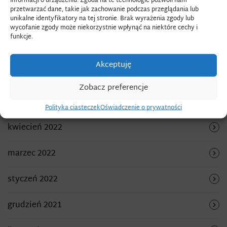
informacji o urządzeniu. Zgoda na te technologie pozwoli nam
przetwarzać dane, takie jak zachowanie podczas przeglądania lub
unikalne identyfikatory na tej stronie. Brak wyrażenia zgody lub
listopad 2022
wycofanie zgody może niekorzystnie wpłynąć na niektóre cechy i
funkcje.
wrzesień 2022
Akceptuję
sierpień 2022
Zobacz preferencje
maj 2022
Polityka ciasteczek
Oświadczenie o prywatności
kwiecień 2022
marzec 2022
styczeń 2022
grudzień 2021