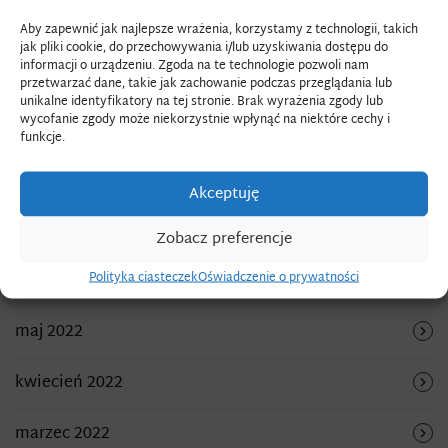
kwiecień 2023
Aby zapewnić jak najlepsze wrażenia, korzystamy z technologii, takich
jak pliki cookie, do przechowywania i/lub uzyskiwania dostępu do
informacji o urządzeniu. Zgoda na te technologie pozwoli nam
marzec 2023
przetwarzać dane, takie jak zachowanie podczas przeglądania lub
unikalne identyfikatory na tej stronie. Brak wyrażenia zgody lub
wycofanie zgody może niekorzystnie wpłynąć na niektóre cechy i
grudzień 2022
funkcje.
listopad 2022
Akceptuję
wrzesień 2022
Zobacz preferencje
Polityka ciasteczek
Oświadczenie o prywatności
sierpień 2022
maj 2022
kwiecień 2022
marzec 2022