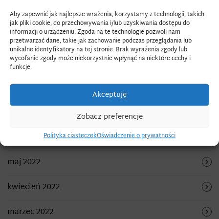
kwiecień 2023
Aby zapewnić jak najlepsze wrażenia, korzystamy z technologii, takich
jak pliki cookie, do przechowywania i/lub uzyskiwania dostępu do
informacji o urządzeniu. Zgoda na te technologie pozwoli nam
marzec 2023
przetwarzać dane, takie jak zachowanie podczas przeglądania lub
unikalne identyfikatory na tej stronie. Brak wyrażenia zgody lub
wycofanie zgody może niekorzystnie wpłynąć na niektóre cechy i
grudzień 2022
funkcje.
listopad 2022
Akceptuję
wrzesień 2022
Zobacz preferencje
Polityka ciasteczek
Oświadczenie o prywatności
sierpień 2022
maj 2022
kwiecień 2022
marzec 2022